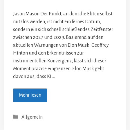
Jason Mason Der Punkt, an dem die Eliten selbst
nutzlos werden, ist nicht ein fernes Datum,
sondern ein sich schnell schließendes Zeitfenster
zwischen 2027 und 2029. Basierend auf den
aktuellen Warnungen von Elon Musk, Geoffrey
Hinton und den Erkenntnissen zur
instrumentellen Konvergenz, lässt sich dieser
Moment präzise eingrenzen. Elon Musk geht
davon aus, dass KI …
Mehr lesen
Kategorien
Allgemein