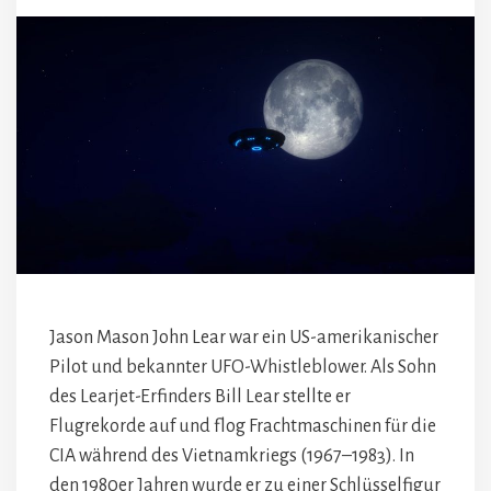
Jason Mason John Lear war ein US-amerikanischer
Pilot und bekannter UFO-Whistleblower. Als Sohn
des Learjet-Erfinders Bill Lear stellte er
Flugrekorde auf und flog Frachtmaschinen für die
CIA während des Vietnamkriegs (1967–1983). In
den 1980er Jahren wurde er zu einer Schlüsselfigur