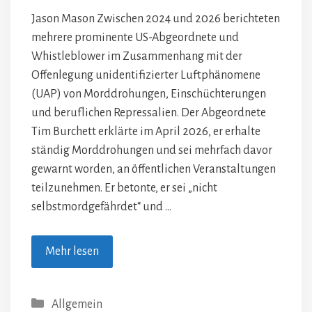
Jason Mason Zwischen 2024 und 2026 berichteten
mehrere prominente US-Abgeordnete und
Whistleblower im Zusammenhang mit der
Offenlegung unidentifizierter Luftphänomene
(UAP) von Morddrohungen, Einschüchterungen
und beruflichen Repressalien. Der Abgeordnete
Tim Burchett erklärte im April 2026, er erhalte
ständig Morddrohungen und sei mehrfach davor
gewarnt worden, an öffentlichen Veranstaltungen
teilzunehmen. Er betonte, er sei „nicht
selbstmordgefährdet“ und …
Mehr lesen
Kategorien
Allgemein