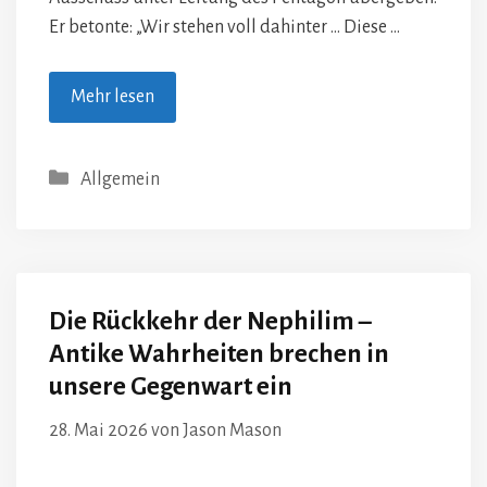
Er betonte: „Wir stehen voll dahinter … Diese …
Mehr lesen
Kategorien
Allgemein
Die Rückkehr der Nephilim –
Antike Wahrheiten brechen in
unsere Gegenwart ein
28. Mai 2026
von
Jason Mason