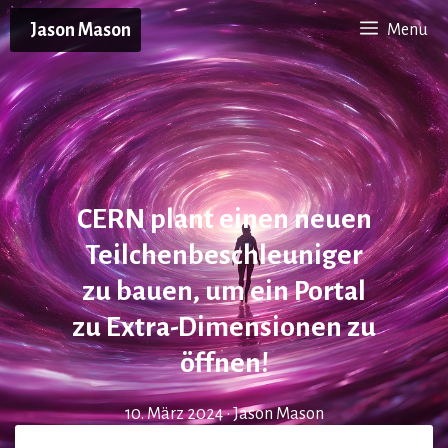
Zum
Jason Mason
Menu
Inhalt
springen
CERN plant einen neuen
Teilchenbeschleuniger
zu bauen, um ein Portal
zu Extra-Dimensionen zu
öffnen!
10. März 2024
•
Jason Mason