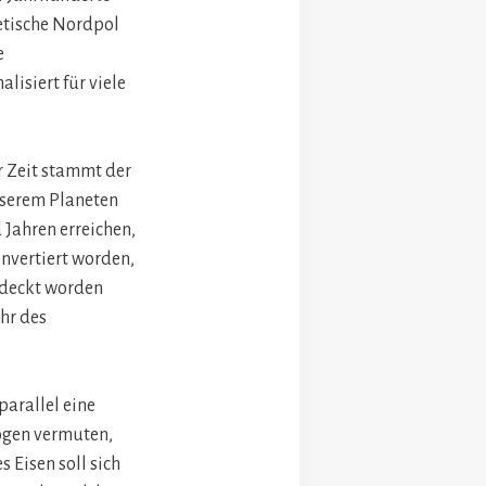
netische Nordpol
e
lisiert für viele
r Zeit stammt der
nserem Planeten
Jahren erreichen,
onvertiert worden,
ntdeckt worden
hr des
parallel eine
logen vermuten,
 Eisen soll sich