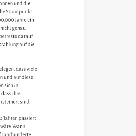
gonnen und die
elle Standpunkt
00.000 Jahre ein
 nicht genau
berreste darauf
trahlung auf die
legen, dass viele
n und auf diese
n sich in
 dass ihre
rsteinert sind.
0 Jahren passiert
n wäre. Wann
uf Jahrhunderte