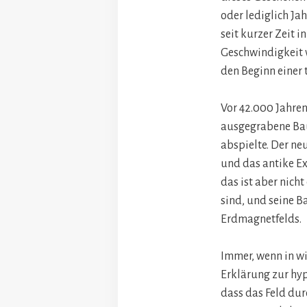
oder lediglich Ja
seit kurzer Zeit i
Geschwindigkeit v
den Beginn einer 
Vor 42.000 Jahren
ausgegrabene Bau
abspielte. Der ne
und das antike Ex
das ist aber nicht
sind, und seine 
Erdmagnetfelds.
Immer, wenn in wi
Erklärung zur hyp
dass das Feld dur