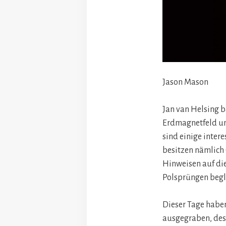
Jason Mason
Jan van Helsing b
Erdmagnetfeld un
sind einige inter
besitzen nämlich
Hinweisen auf die
Polsprüngen begl
Dieser Tage haben
ausgegraben, dess