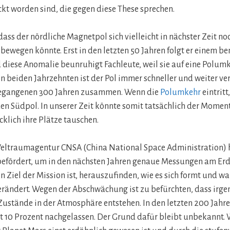
kt worden sind, die gegen diese These sprechen.
ass der nördliche Magnetpol sich vielleicht in nächster Zeit noc
 bewegen könnte. Erst in den letzten 50 Jahren folgt er einem 
diese Anomalie beunruhigt Fachleute, weil sie auf eine Polum
zten beiden Jahrzehnten ist der Pol immer schneller und weiter 
gegangenen 300 Jahren zusammen. Wenn die
Polumkehr
eintritt
 Südpol. In unserer Zeit könnte somit tatsächlich der Moment
cklich ihre Plätze tauschen.
Weltraumagentur CNSA (China National Space Administration) 
l befördert, um in den nächsten Jahren genaue Messungen am E
n Ziel der Mission ist, herauszufinden, wie es sich formt und w
verändert. Wegen der Abschwächung ist zu befürchten, dass ir
Zustände in der Atmosphäre entstehen. In den letzten 200 Jahre
st 10 Prozent nachgelassen. Der Grund dafür bleibt unbekannt.