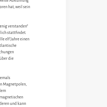
enweise Abkühlung
ren hat, weil sein
wenig verstanden“
ich stattfindet.
e elf Jahre einen
tlantische
ächungen
 über die
iemals
en Magnetpolen,
 dem
omagnetischen
nderen und kann