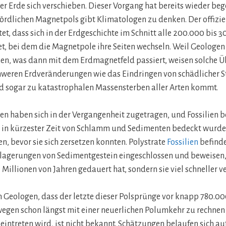
r Erde sich verschieben. Dieser Vorgang hat bereits wieder be
rdlichen Magnetpols gibt Klimatologen zu denken. Der offizi
et, dass sich in der Erdgeschichte im Schnitt alle 200.000 bis 3
t, bei dem die Magnetpole ihre Seiten wechseln. Weil Geologen
en, was dann mit dem Erdmagnetfeld passiert, weisen solche Ü
chweren Erdveränderungen wie das Eindringen von schädlicher S
d sogar zu katastrophalen Massensterben aller Arten kommt.
n haben sich in der Vergangenheit zugetragen, und Fossilien be
in kürzester Zeit von Schlamm und Sedimenten bedeckt wurde
en, bevor sie sich zersetzen konnten. Polystrate
Fossilien
befinde
lagerungen von Sedimentgestein eingeschlossen und beweisen,
Millionen von Jahren gedauert hat, sondern sie viel schneller ve
Geologen, dass der letzte dieser Polsprünge vor knapp 780.00
wegen schon längst mit einer neuerlichen Polumkehr zu rechne
eintreten wird, ist nicht bekannt. Schätzungen belaufen sich a