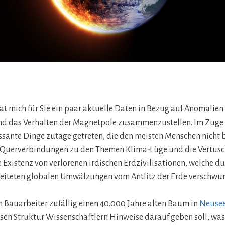
at mich für Sie ein paar aktuelle Daten in Bezug auf Anomalien
d das Verhalten der Magnetpole zusammenzustellen. Im Zuge 
essante Dinge zutage getreten, die den meisten Menschen nicht b
 Querverbindungen zu den Themen Klima-Lüge und die Vertus
 Existenz von verlorenen irdischen Erdzivilisationen, welche d
eiteten globalen Umwälzungen vom Antlitz der Erde verschwun
 Bauarbeiter zufällig einen 40.000 Jahre alten Baum in
Neuse
en Struktur Wissenschaftlern Hinweise darauf geben soll, was