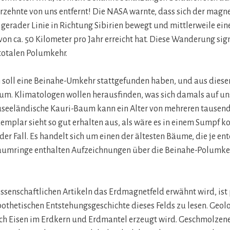
hrzehnte von uns entfernt! Die NASA warnte, dass sich der mag
n gerader Linie in Richtung Sibirien bewegt und mittlerweile ein
on ca. 50 Kilometer pro Jahr erreicht hat. Diese Wanderung signa
totalen Polumkehr.
 soll eine Beinahe-Umkehr stattgefunden haben, und aus diese
m. Klimatologen wollen herausfinden, was sich damals auf u
useeländische Kauri-Baum kann ein Alter von mehreren tausend 
emplar sieht so gut erhalten aus, als wäre es in einem Sumpf k
 der Fall. Es handelt sich um einen der ältesten Bäume, die je e
Baumringe enthalten Aufzeichnungen über die Beinahe-Polumke
ssenschaftlichen Artikeln das Erdmagnetfeld erwähnt wird, ist 
othetischen Entstehungsgeschichte dieses Felds zu lesen. Geo
ch Eisen im Erdkern und Erdmantel erzeugt wird. Geschmolzenes