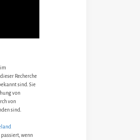
 im
dieser Recherche
ekannt sind. Sie
chung von
urch von
den sind.
eland
 passiert, wenn