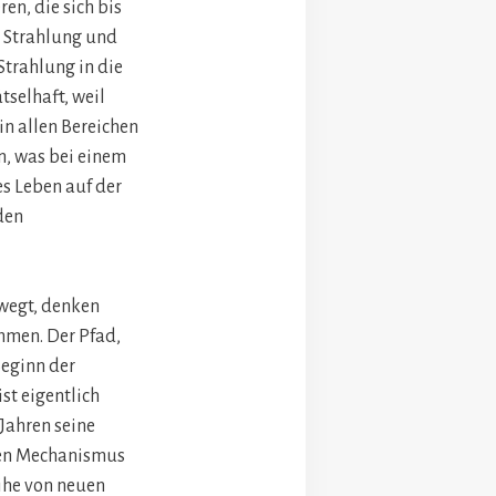
n, die sich bis
 Strahlung und
Strahlung in die
tselhaft, weil
in allen Bereichen
n, was bei einem
es Leben auf der
den
ewegt, denken
mmen. Der Pfad,
Beginn der
st eigentlich
Jahren seine
nen Mechanismus
eihe von neuen