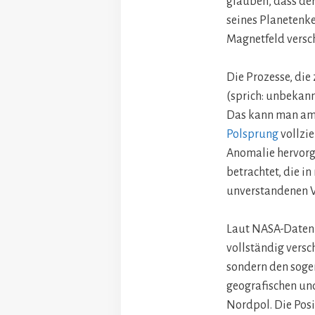
glauben, dass der
seines Planetenke
Magnetfeld versc
Die Prozesse, die
(sprich: unbekann
Das kann man am 
Polsprung
vollzie
Anomalie hervorg
betrachtet, die i
unverstandenen V
Laut NASA-Daten 
vollständig vers
sondern den soge
geografischen un
Nordpol. Die Posi