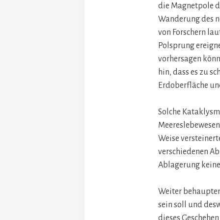
die Magnetpole de
Wanderung des nö
von Forschern laut
Polsprung ereigne
vorhersagen könn
hin, dass es zu s
Erdoberfläche un
Solche Kataklysme
Meereslebewesen 
Weise versteinert
verschiedenen Ab
Ablagerung keine 
Weiter behaupten 
sein soll und des
dieses Geschehen 