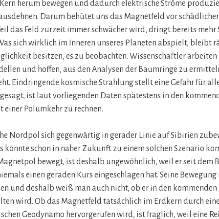
 Kern herum bewegen und dadurch elektrische Ströme produziere
ausdehnen. Darum behütet uns das Magnetfeld vor schädlicher
l das Feld zurzeit immer schwächer wird, dringt bereits mehr 
as sich wirklich im Inneren unseres Planeten abspielt, bleibt rä
glichkeit besitzen, es zu beobachten. Wissenschaftler arbeiten 
llen und hoffen, aus den Analysen der Baumringe zu ermittel
ht. Eindringende kosmische Strahlung stellt eine Gefahr für all
 gesagt, ist laut vorliegenden Daten spätestens in den kommen
t einer Polumkehr zu rechnen.
e Nordpol sich gegenwärtig in gerader Linie auf Sibirien zub
es könnte schon in naher Zukunft zu einem solchen Szenario ko
Magnetpol bewegt, ist deshalb ungewöhnlich, weil er seit dem 
emals einen geraden Kurs eingeschlagen hat. Seine Bewegung i
hen und deshalb weiß man auch nicht, ob er in den kommenden 
lten wird. Ob das Magnetfeld tatsächlich im Erdkern durch ei
schen Geodynamo hervorgerufen wird, ist fraglich, weil eine R