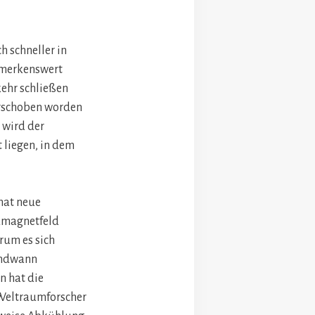
h schneller in
bemerkenswert
kehr schließen
verschoben worden
, wird der
 liegen, in dem
hat neue
rdmagnetfeld
arum es sich
gendwann
n hat die
 Weltraumforscher