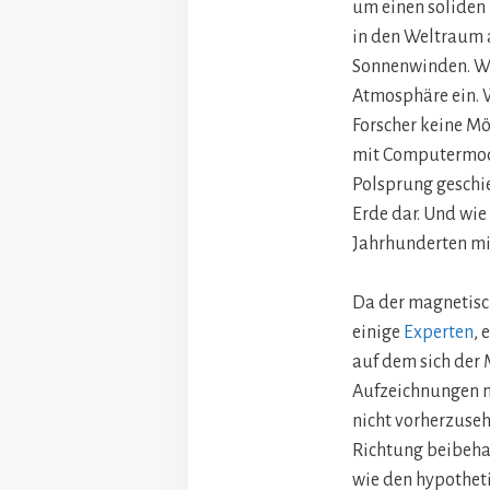
um einen soliden
in den Weltraum 
Sonnenwinden. Wei
Atmosphäre ein. W
Forscher keine Mö
mit Computermode
Polsprung geschie
Erde dar. Und wie
Jahrhunderten mi
Da der magnetisch
einige
Experten
, 
auf dem sich der 
Aufzeichnungen ni
nicht vorherzuse
Richtung beibeha
wie den hypotheti