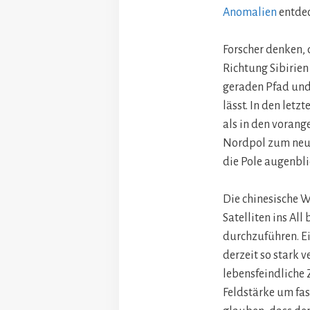
Anomalien
entdec
Forscher denken, d
Richtung Sibirien
geraden Pfad und 
lässt. In den let
als in den voran
Nordpol zum neuen
die Pole augenbli
Die chinesische 
Satelliten ins Al
durchzuführen. Ei
derzeit so stark 
lebensfeindliche 
Feldstärke um fa