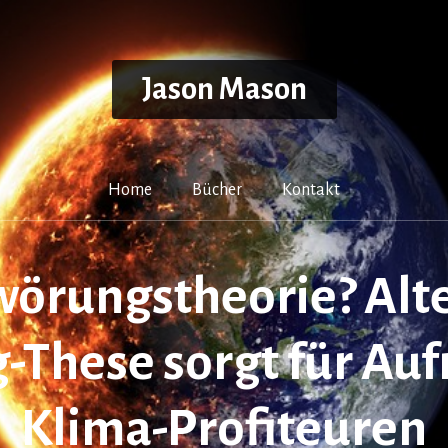
Jason Mason
Home
Bücher
Kontakt
örungstheorie? Alt
-These sorgt für Auf
Klima-Profiteuren