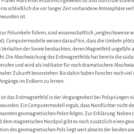
 Planet Mars einst erdähnlich gewesen ist und durch die stuf
rns schließlich die vor langer Zeit vorhandene Atmosphäre verlo
hwunden ist.
 zur Polumkehr führen, sind wissenschaftlich „vergleichsweise 
t). Computermodelle weisen darauf hin, dass die Umkehr plötzl
Verhalten der Sonne beobachten, deren Magnetfeld ungefähr all
ht. Die Abschwächung des Erdmagnetfelds hat bereits die süda
erufen und wird als Indikator für noch dramatischere Abschw
n naher Zukunft bevorstehen. Bis dahin haben Forscher noch viel
orgänge im Erdkern zu lernen.
ist das Erdmagnetfeld in der Vergangenheit bei Polsprüngen n
chwunden. Ein Computermodell ergab, dass Nordlichter nicht d
nannten geomagnetischen Polen folgen. Zur Erklärung: Neben
d dem magnetischen Nordpol gibt es noch zusätzlich einen ge
tion des geomagnetischen Pols liegt weit abseits der beiden a