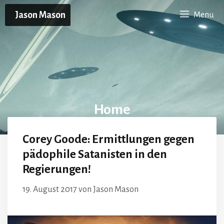
Zum
Jason Mason
Menu
Inhalt
springen
Home
Corey Goode: Ermittlungen gegen
pädophile Satanisten in den
Regierungen!
19. August 2017
von
Jason Mason