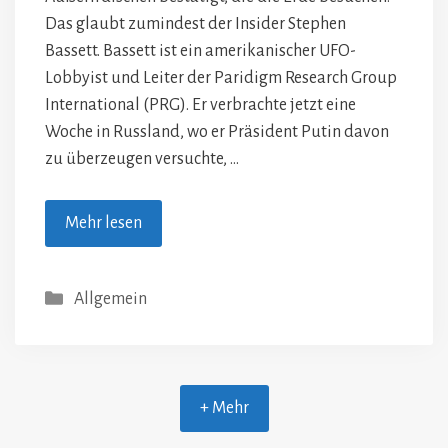
Das glaubt zumindest der Insider Stephen
Bassett. Bassett ist ein amerikanischer UFO-
Lobbyist und Leiter der Paridigm Research Group
International (PRG). Er verbrachte jetzt eine
Woche in Russland, wo er Präsident Putin davon
zu überzeugen versuchte, …
Mehr lesen
Kategorien
Allgemein
+ Mehr