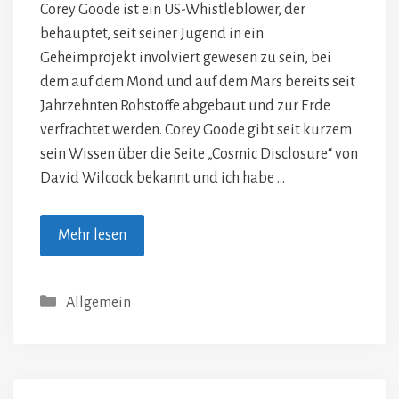
Corey Goode ist ein US-Whistleblower, der
behauptet, seit seiner Jugend in ein
Geheimprojekt involviert gewesen zu sein, bei
dem auf dem Mond und auf dem Mars bereits seit
Jahrzehnten Rohstoffe abgebaut und zur Erde
verfrachtet werden. Corey Goode gibt seit kurzem
sein Wissen über die Seite „Cosmic Disclosure“ von
David Wilcock bekannt und ich habe …
Mehr lesen
Kategorien
Allgemein