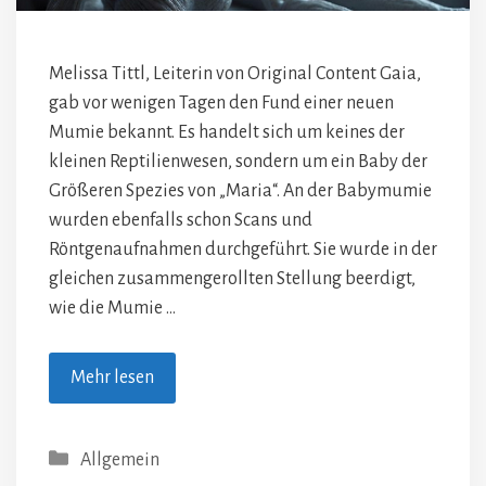
Melissa Tittl, Leiterin von Original Content Gaia,
gab vor wenigen Tagen den Fund einer neuen
Mumie bekannt. Es handelt sich um keines der
kleinen Reptilienwesen, sondern um ein Baby der
Größeren Spezies von „Maria“. An der Babymumie
wurden ebenfalls schon Scans und
Röntgenaufnahmen durchgeführt. Sie wurde in der
gleichen zusammengerollten Stellung beerdigt,
wie die Mumie …
Mehr lesen
Kategorien
Allgemein