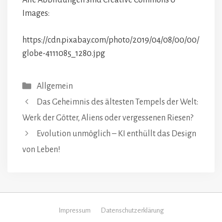
Alle Abbildungen sind Creative Commons 0
Images:
https://cdn.pixabay.com/photo/2019/04/08/00/00/
globe-4111085_1280.jpg
Kategorien
Allgemein
Das Geheimnis des ältesten Tempels der Welt:
Werk der Götter, Aliens oder vergessenen Riesen?
Evolution unmöglich – KI enthüllt das Design
von Leben!
Impressum
Datenschutzerklärung