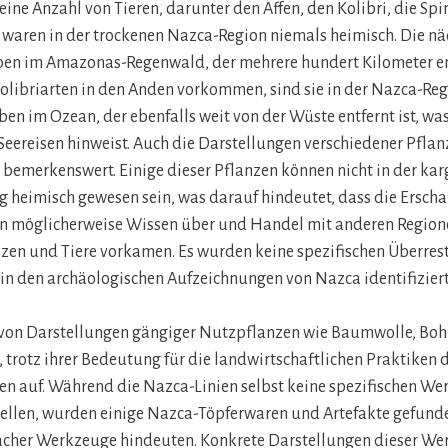
 eine Anzahl von Tieren, darunter den Affen, den Kolibri, die Sp
n waren in der trockenen Nazca-Region niemals heimisch. Die nä
ben im Amazonas-Regenwald, der mehrere hundert Kilometer ent
libriarten in den Anden vorkommen, sind sie in der Nazca-Reg
ben im Ozean, der ebenfalls weit von der Wüste entfernt ist, was
eereisen hinweist. Auch die Darstellungen verschiedener Pfla
bemerkenswert. Einige dieser Pflanzen können nicht in der kar
eimisch gewesen sein, was darauf hindeutet, dass die Erschaf
en möglicherweise Wissen über und Handel mit anderen Regione
zen und Tiere vorkamen. Es wurden keine spezifischen Überrest
in den archäologischen Aufzeichnungen von Nazca identifiziert
von Darstellungen gängiger Nutzpflanzen wie Baumwolle, Boh
 trotz ihrer Bedeutung für die landwirtschaftlichen Praktiken 
gen auf. Während die Nazca-Linien selbst keine spezifischen We
ellen, wurden einige Nazca-Töpferwaren und Artefakte gefunde
cher Werkzeuge hindeuten. Konkrete Darstellungen dieser We