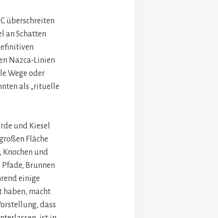
°C überschreiten
l an Schatten
efinitiven
den Nazca-Linien
lle Wege oder
nten als „rituelle
rde und Kiesel
 großen Fläche
n, Knochen und
e Pfade, Brunnen
hrend einige
t haben, macht
Vorstellung, dass
erlassen, ist in