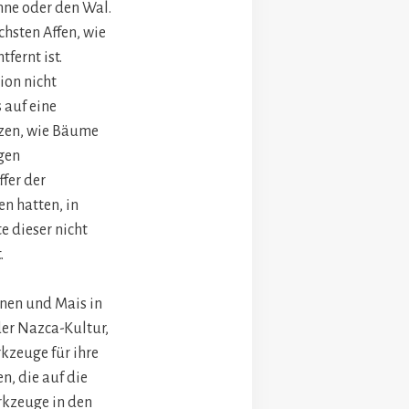
inne oder den Wal.
chsten Affen, wie
fernt ist.
ion nicht
 auf eine
nzen, wie Bäume
gen
fer der
n hatten, in
e dieser nicht
.
nen und Mais in
der Nazca-Kultur,
rkzeuge für ihre
n, die auf die
rkzeuge in den