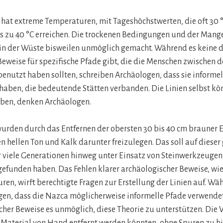
hat extreme Temperaturen, mit Tageshöchstwerten, die oft 30 
 zu 40 °C erreichen. Die trockenen Bedingungen und der Mange
 in der Wüste bisweilen unmöglich gemacht. Während es keine d
eweise für spezifische Pfade gibt, die die Menschen zwischen 
nutzt haben sollten, schreiben Archäologen, dass sie informe
haben, die bedeutende Stätten verbanden. Die Linien selbst kön
aben, denken Archäologen.
urden durch das Entfernen der obersten 30 bis 40 cm brauner E
n hellen Ton und Kalk darunter freizulegen. Das soll auf dieser
 viele Generationen hinweg unter Einsatz von Steinwerkzeuge
efunden haben. Das Fehlen klarer archäologischer Beweise, wi
en, wirft berechtigte Fragen zur Erstellung der Linien auf. Wä
agen, dass die Nazca möglicherweise informelle Pfade verwende
cher Beweise es unmöglich, diese Theorie zu unterstützen. Die 
Material von Hand entfernt werden könnten, ohne Spuren zu hint