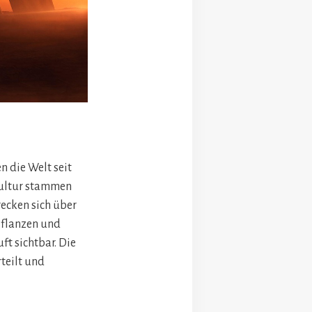
n die Welt seit
Kultur stammen
recken sich über
Pflanzen und
ft sichtbar. Die
teilt und