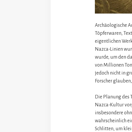
Archäologische A
Töpferwaren, Text
eigentlichen Wer
Nazca-Linien wurd
wurde, um den dar
von Millionen Ton
jedoch nicht in g
Forscher glauben,
Die Planung des T
Nazca-Kultur vor
insbesondere ohn
wahrscheinlich e
Schlitten, um kle