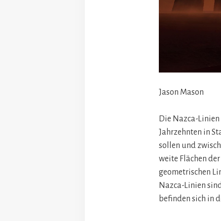
Jason Mason
Die Nazca-Linien 
Jahrzehnten in St
sollen und zwische
weite Flächen de
geometrischen Lin
Nazca-Linien sind
befinden sich in 