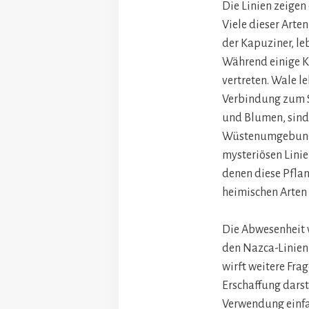
Die Linien zeigen
Viele dieser Arte
der Kapuziner, le
Während einige Ko
vertreten. Wale le
Verbindung zum S
und Blumen, sind 
Wüstenumgebung h
mysteriösen Lini
denen diese Pflan
heimischen Arten 
Die Abwesenheit 
den Nazca-Linien,
wirft weitere Fra
Erschaffung darst
Verwendung einfa