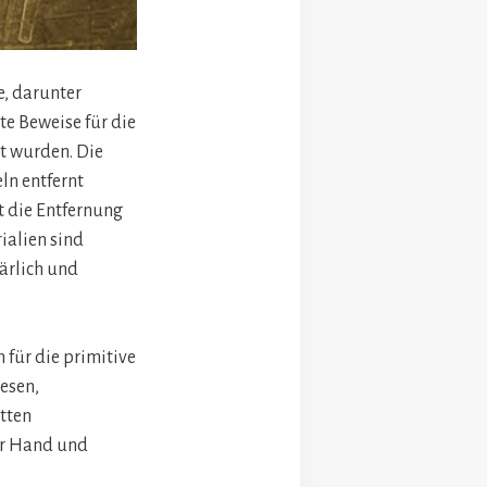
, darunter
te Beweise für die
t wurden. Die
ln entfernt
t die Entfernung
ialien sind
ärlich und
 für die primitive
esen,
tten
er Hand und