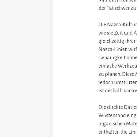
der Tat schwer zu
Die Nazca-Kultur 
wie sie Zeit und 
gleichzeitig ihre
Nazca-Linien wirf
Genauigkeit ohne 
einfache Werkzeu
zu planen. Diese 
jedoch umstritten
ist deshalb nach 
Die direkte Datie
Wüstensand eingra
organischen Mate
enthalten die Lin