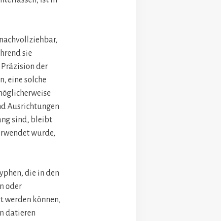
 nachvollziehbar,
ährend sie
 Präzision der
, eine solche
 möglicherweise
nd Ausrichtungen
ng sind, bleibt
verwendet wurde,
yphen, die in den
en oder
rt werden können,
n datieren