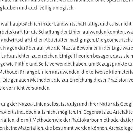
 glauben und auch völlig unlogisch.
war hauptsächlich in der Landwirtschaft tätig, und es ist nicht
Arbeitskraft für die Schaffung der Linien aufwenden konnten, w
r landwirtschaftlichen Aktivitäten nachgingen. Die geometrische
t Fragen darüber auf, wie die Nazca-Bewohner in der Lage waren
Luftansichten zu erreichen. Einige Theorien besagen, dass sie
ge wie Pfähle und Seile verwendet haben, um Bezugspunkte u
Methode für lange Linien anzuwenden, die teilweise kilometerla
. Die genauen Methoden, die zur Erreichung dieser Präzision 
wie vor nicht verstanden.
rung der Nazca-Linien selbst ist aufgrund ihrer Natur als Geogl
viert sind, ebenfalls nicht möglich. Im Gegensatz zu Artefakt
rialien, die mit Methoden wie der Radiokarbonmethode, datie
ien keine Materialien, die bestimmt werden können. Archäologe