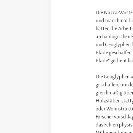
Die Nazca-Wüste 
und manchmal bis
hätten die Arbeit
archäologischen B
und Geoglyphen be
Pfade geschaffen 
Pfade“ gedient h
Die Geoglyphen w
geschaffen, um de
gleichmäßig über
Holzstäben stattg
oder Wohnstruktur
Forscher vorschl
das Fehlen physis
Millionen Tonnen 