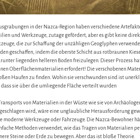
usgrabungen in der Nazca-Region haben verschiedene Artefakte
ilien und Werkzeuge, zutage gefördert, aber es gibt keine direk
kzeuge, die zur Schaffung der unzähligen Geoglyphen verwende
en geschaffen, indem die oberste Schicht aus rotbraunen Kiese
unter liegenden helleren Boden freizulegen. Dieser Prozess ha
nen Oberflächenmaterialien erfordert! Die verschobenen Mater
roßen Haufen zu finden. Wohin sie verschwunden sind ist unerkl
 dass sie über die umliegende Fläche verteilt wurden
ransports von Materialien in der Wüste wie sie von Archäologen
geschlagen wird, wäre eine unglaubliche Herausforderung gew
e moderne Werkzeuge oder Fahrzeuge. Die Nazca-Bewohner hä
infache Methoden verwendet, wie das Tragen von Materialien p
inere Steine oder Erde zu bewegen. Aber das ist bloße Theorie.