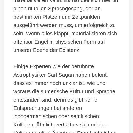
materialisieren kann. Es
handelt sich hier um
ein
en
rituelle
n
Sprechgesang, der an
bestimmten
Plätzen
und Zeit
punkten
ausgeführt werden muss, um erfolgreich zu
sein. Wenn alles klappt, materialisieren sich
offenbar Engel in physischen Form auf
unserer
E
bene
der Existenz
.
Einige Experten wie der berühmte
Astrophysiker Carl Sagan haben betont,
dass es immer noch unklar ist, wie und
woraus die sumerische Kultur und Sprache
entstanden sind, denn es gibt keine
Entsprechungen bei anderen
indogermanischen oder semitischen
Kulturen
.
Ähnlich verhält es sich mit der
Kultur des alten Ägyptens. Engel
scheint es