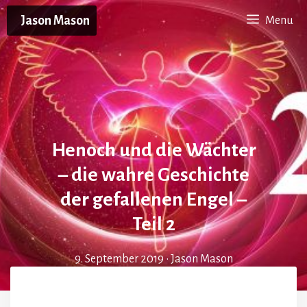
Zum
Jason Mason
Menu
Inhalt
springen
Henoch und die Wächter
– die wahre Geschichte
der gefallenen Engel –
Teil 2
9. September 2019
•
Jason Mason