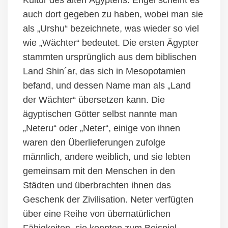
auch
dort
gegeben zu haben, wo
bei
man sie
als „
Urshu
“ bezeichnete, was
wieder
so viel
wie „Wächter“ bedeutet. Die ersten Ägypter
stammten
ursprünglich
aus dem biblischen
Land Shin´ar,
das sich in Mesopotamien
befand, und dessen Name
man als „Land
der Wächter“ übersetzen kann.
Die
ägyptischen
Götter selbst nannte man
„
Neteru“
oder „Neter“, einige von ihnen
waren den Überlieferungen zufolge
männlich, andere weiblich, und sie lebten
gemeinsam mit den Menschen
in den
Städten
und überbrachten ihnen das
Geschenk der Zivilisation. Neter verfügten
über eine Reihe von übernatürlichen
Fähigkeiten, sie konnten
zum Beispiel